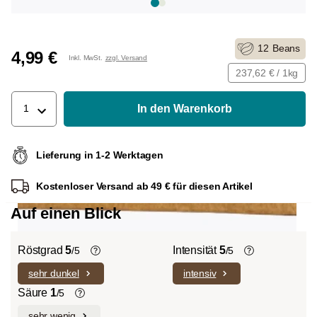
12
Beans
4,99 €
Inkl. MwSt.
zzgl. Versand
237,62 € / 1kg
In den Warenkorb
1
Lieferung in 1-2 Werktagen
Kostenloser Versand ab 49 € für diesen Artikel
Auf einen Blick
Röstgrad
5
Intensität
5
/5
/5
sehr dunkel
intensiv
Helle Röstung (Light-/Cinnamon-
Die individuellen Aromen der
Roast):
Es dominieren ausgeprägte
verwendeten Bohnen prägen die
Säure
1
/5
Fruchtnoten und komplexe Säuren bei
Intensität einer Sorte, die eher leicht und
sehr wenig