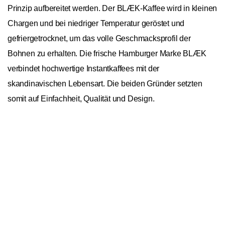
Prinzip aufbereitet werden. Der BLÆK-Kaffee wird in kleinen
Chargen und bei niedriger Temperatur geröstet und
gefriergetrocknet, um das volle Geschmacksprofil der
Bohnen zu erhalten. Die frische Hamburger Marke BLÆK
verbindet hochwertige Instantkaffees mit der
skandinavischen Lebensart. Die beiden Gründer setzten
somit auf Einfachheit, Qualität und Design.
In den Warenkorb
1
BLÆK Organic Instant Coffee No. 3 Dark
Blend 21g
Allgemein
Ursprungskontinente
Nordamerika, Südamerika
Ursprungsländer
Honduras, Mexiko, Peru