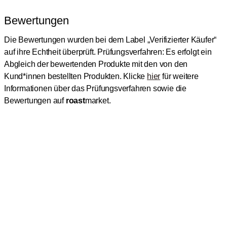
Bewertungen
Die Bewertungen wurden bei dem Label „Verifizierter Käufer“
auf ihre Echtheit überprüft.
Prüfungsverfahren: Es erfolgt ein
Abgleich der bewertenden Produkte mit den von den
Kund*innen bestellten Produkten.
Klicke
hier
für weitere
Informationen über das Prüfungsverfahren sowie die
Bewertungen auf
roast
market.
In den Warenkorb
1
TOP KAFFEE KATEGORIEN
Kaffee
Kaffeebohnen
TOP KAFFEERÖSTEREIEN
Bio Kaffee
Gorilla
Fairtrade Kaffee
Dinzler
TOP MASCHINEN UND KAFFEEBEREITER
Entkoffeinierter Kaffee