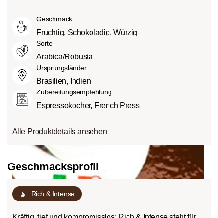
Mittlere Röstung (American- bzw.
intensiv und kräftig (5) schmecken kann.
Grad des Säuregehalts hängt von
City-Roast):
Etwas süßer und weniger
Geschmack
verschiedenen Faktoren wie der
sauer als helle Röstungen, mit
Bohnensorte, Anbauhöhe, Herkunft und
Fruchtig, Schokoladig, Würzig
ausgewogenem Geschmack und vollem
besonders der Röstung ab.
Sorte
Körper.
Arabica/Robusta
Dunkle Röstung (French-/Italian):
Ursprungsländer
Schokoladig süßer Körper mit
Brasilien, Indien
ausgeprägten Röstaromen und
Zubereitungsempfehlung
Bitterstoffen bei geringem Säureanteil.
Espressokocher, French Press
Alle Produktdetails ansehen
Geschmacksprofil
Rich & Intense
Kräftig, tief und kompromisslos: Rich & Intense steht für