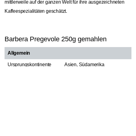
mittlerweile auf der ganzen Welt für ihre ausgezeichneten
Kaffeespezialitäten geschätzt.
Barbera Pregevole 250g gemahlen
Allgemein
Ursprungskontinente
Asien, Südamerika
Ursprungsländer
Brasilien, Indien
In den Warenkorb
1
Bohnensorte
Arabica/Robusta
Anbauhöhe (Meter)
1300-1600m
Aufbereitungstyp
natural
Spezialität
Blend
Röstung
Omniroast