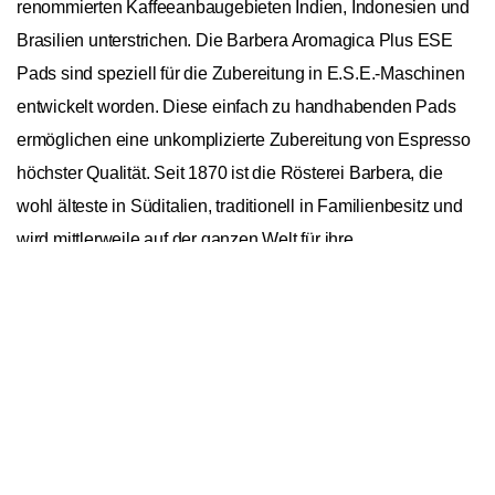
renommierten Kaffeeanbaugebieten Indien, Indonesien und
Brasilien unterstrichen. Die Barbera Aromagica Plus ESE
Pads sind speziell für die Zubereitung in E.S.E.-Maschinen
entwickelt worden. Diese einfach zu handhabenden Pads
ermöglichen eine unkomplizierte Zubereitung von Espresso
höchster Qualität. Seit 1870 ist die Rösterei Barbera, die
wohl älteste in Süditalien, traditionell in Familienbesitz und
wird mittlerweile auf der ganzen Welt für ihre
ausgezeichneten Kaffeespezialitäten geschätzt.
In den Warenkorb
1
Barbera Aromagica Plus E.S.E. Pads
Allgemein
Ursprungskontinente
Asien, Südamerika