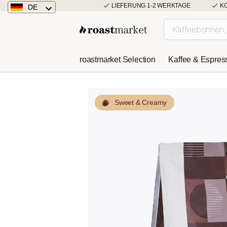
LIEFERUNG 1-2 WERKTAGE
K
DE
Deutschland
Österreich
roastmarket Selection
Kaffee & Espres
Niederlande
Sweet & Creamy