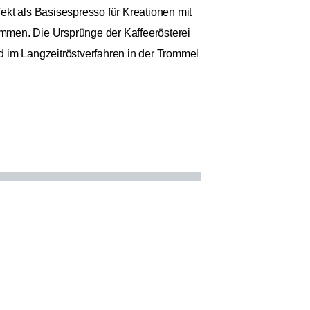
ekt als Basisespresso für Kreationen mit
mmen. Die Ursprünge der Kaffeerösterei
d im Langzeitröstverfahren in der Trommel
9 €
26,99 €
Anzahl: 1
 / 1kg
t.
zzgl. Versand