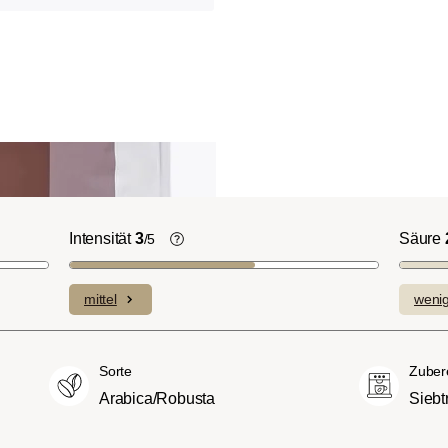
Intensität
3
Säure
/5
ht-/Cinnamon-
Die individuellen Aromen der
n ausgeprägte
verwendeten Bohnen prägen die
mittel
weni
plexe Säuren bei
Intensität einer Sorte, die eher leicht u
itterstoffen.
fein (1) oder aber auch besonders
merican- bzw.
intensiv und kräftig (5) schmecken kan
Sorte
Zuber
üßer und weniger
Arabica/Robusta
Siebt
ngen, mit
hmack und vollem