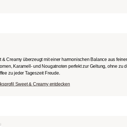
ch-/Italian):
rper mit
romen und
ingem Säureanteil.
t & Creamy überzeugt mit einer harmonischen Balance aus fein
Aromen, Karamell- und Nougatnoten perfekt zur Geltung, ohne zu 
fee zu jeder Tageszeit Freude.
ksprofil Sweet & Creamy entdecken