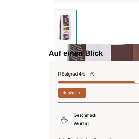
Auf einen Blick
Röstgrad
4
/5
Helle Röstung (Lig
Roast):
Es dominiere
dunkel
Fruchtnoten und kom
geringen Anteilen an B
Mittlere Röstung (A
Geschmack
City-Roast):
Etwas s
Würzig
sauer als helle Röstu
ausgewogenem Gesc