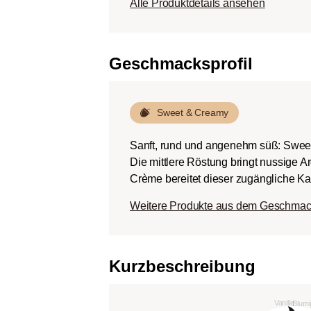
Alle Produktdetails ansehen
Körper.
Dunkle Röstung (Fren
Schokoladig süßer Kö
Geschmacksprofil
ausgeprägten Rösta
Bitterstoffen bei ger
Sweet & Creamy
Sanft, rund und angenehm süß: Swee
Die mittlere Röstung bringt nussige 
Crème bereitet dieser zugängliche Kaf
Weitere Produkte aus dem Geschmac
Kurzbeschreibung