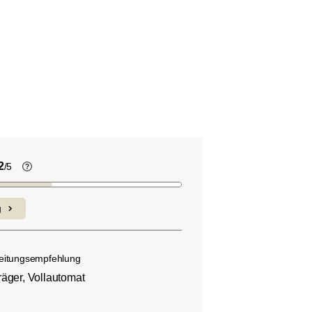
2
/5
Kaffeebohnen enthalten, wie viele
andere Lebensmittel auch, Säure. Der
g
nd
Grad des Säuregehalts hängt von
verschiedenen Faktoren wie der
n.
Bohnensorte, Anbauhöhe, Herkunft und
eitungsempfehlung
besonders der Röstung ab.
räger, Vollautomat