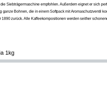
 die Siebträgermaschine empfohlen. Außerdem eignet er sich perf
g ganze Bohnen, die in einem Softpack mit Aromaschutzventil ko
hr 1890 zurück. Alle Kaffeekompositionen werden seither schonen
ia 1kg
Alps Coffee
25,9
Afrika, Asien, Nordamerika, Südamerika
Espresso Delizia
25,99 €
1kg
Inkl. MwS
Arabica/Robusta
Blend
Espressoröstung