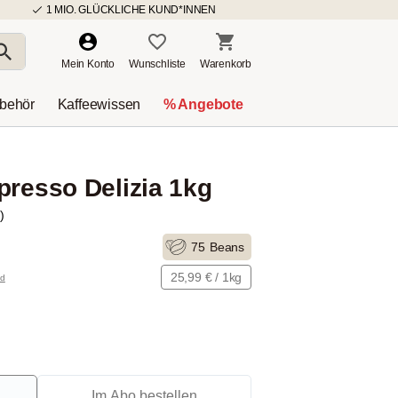
1 MIO. GLÜCKLICHE KUND*INNEN
Mein Konto
Wunschliste
Warenkorb
ubehör
Kaffeewissen
% Angebote
presso Delizia 1kg
)
75
Beans
25,99 € / 1kg
nd
Im Abo bestellen