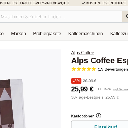
OSTENLOSER KAFFEE-VERSAND AB 49,00 €
KOSTENLOSE RETOURE
so
Marken
Probierpakete
Kaffeemaschinen
Kaffeez
Alps Coffee
Alps Coffee Es
(19 Bewertungen
-3%
26,99 €
25,99 €
Inkl. MwSt.
zzgl. Versa
30-Tage-Bestpreis: 25,99 €
Kaufoptionen
Einzelkauf