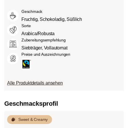
Mittlere Röstung (American- bzw.
intensiv und kräftig (5) schmecken kann.
Grad des Säuregehalts hängt von
City-Roast):
Etwas süßer und weniger
Geschmack
verschiedenen Faktoren wie der
sauer als helle Röstungen, mit
Bohnensorte, Anbauhöhe, Herkunft und
Fruchtig, Schokoladig, Süßlich
ausgewogenem Geschmack und vollem
besonders der Röstung ab.
Sorte
Körper.
Arabica/Robusta
Dunkle Röstung (French-/Italian):
Zubereitungsempfehlung
Schokoladig süßer Körper mit
Siebträger, Vollautomat
ausgeprägten Röstaromen und
Preise und Auszeichnungen
Bitterstoffen bei geringem Säureanteil.
Alle Produktdetails ansehen
Geschmacksprofil
Sweet & Creamy