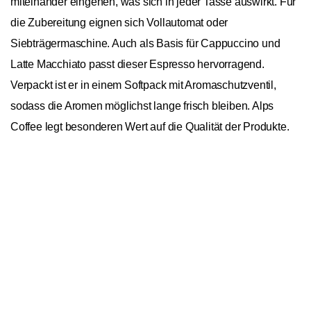
miteinander eingehen, was sich in jeder Tasse auswirkt. Für
die Zubereitung eignen sich Vollautomat oder
Siebträgermaschine. Auch als Basis für Cappuccino und
Latte Macchiato passt dieser Espresso hervorragend.
Verpackt ist er in einem Softpack mit Aromaschutzventil,
sodass die Aromen möglichst lange frisch bleiben. Alps
Coffee legt besonderen Wert auf die Qualität der Produkte.
Alps Coffee Espresso Aurum 1kg
In den Warenkorb
1
Allgemein
Asien, Nordamerika,
Ursprungskontinente
Südamerika
Bohnensorte
Arabica/Robusta
Spezialität
Blend