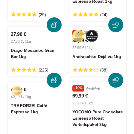
Espresso Roast 1kg
(29)
(24)
-5%
35,99 €
27,90 €
33,99 €
27,90 € / 1kg
33,99 € / 1kg
Drago Mocambo Gran
Bar 1kg
Andraschko Déjà vu 1kg
(225)
(38)
-10%
77,97 €
42,90 €
69,99 €
42,90 € / 1kg
23,33 € / 1kg
TRE FORZE! Caffè
Espresso 1kg
YOCOMO Pure Chocolate
Espresso Roast
Vorteilspaket 3kg