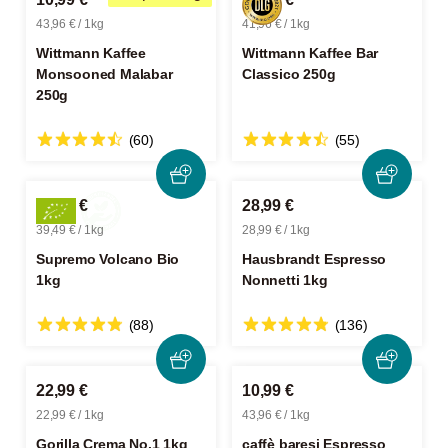
43,96 € / 1kg
41,96 € / 1kg
Wittmann Kaffee
Wittmann Kaffee Bar
Monsooned Malabar
Classico 250g
250g
(60)
(55)
39,49 €
28,99 €
39,49 € / 1kg
28,99 € / 1kg
Supremo Volcano Bio
Hausbrandt Espresso
1kg
Nonnetti 1kg
(88)
(136)
22,99 €
10,99 €
22,99 € / 1kg
43,96 € / 1kg
Gorilla Crema No.1 1kg
caffè baresi Espresso