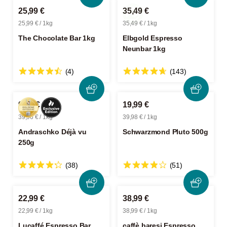
25,99 €
35,49 €
25,99 € / 1kg
35,49 € / 1kg
The Chocolate Bar 1kg
Elbgold Espresso
Neunbar 1kg
(4)
(143)
9,99 €
19,99 €
39,96 € / 1kg
39,98 € / 1kg
Andraschko Déjà vu
Schwarzmond Pluto 500g
250g
(38)
(51)
22,99 €
38,99 €
22,99 € / 1kg
38,99 € / 1kg
Lucaffé Espresso Bar
caffè baresi Espresso