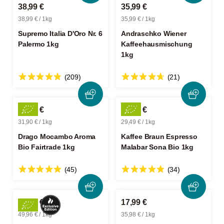
38,99 €
35,99 €
38,99 € / 1kg
35,99 € / 1kg
Supremo Italia D'Oro Nr. 6
Andraschko Wiener
Palermo 1kg
Kaffeehausmischung
1kg
(209)
(21)
31,90 €
29,49 €
31,90 € / 1kg
29,49 € / 1kg
Drago Mocambo Aroma
Kaffee Braun Espresso
Bio Fairtrade 1kg
Malabar Sona Bio 1kg
(45)
(34)
12,49 €
17,99 €
49,96 € / 1kg
35,98 € / 1kg