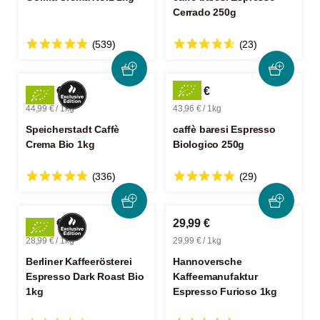
Cerrado 250g
(539)
(23)
44,99 €
10,99 €
44,99 € / 1kg
43,96 € / 1kg
Speicherstadt Caffè
caffè baresi Espresso
Crema Bio 1kg
Biologico 250g
(336)
(29)
28,99 €
29,99 €
28,99 € / 1kg
29,99 € / 1kg
Berliner Kaffeerösterei
Hannoversche
Espresso Dark Roast Bio
Kaffeemanufaktur
1kg
Espresso Furioso 1kg