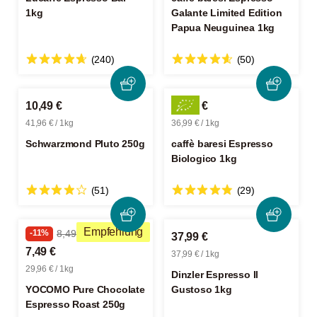
1kg
Galante Limited Edition
Papua Neuguinea 1kg
(240)
(50)
10,49 €
36,99 €
41,96 € / 1kg
36,99 € / 1kg
Schwarzmond Pluto 250g
caffè baresi Espresso
Biologico 1kg
(51)
(29)
Empfehlung
-11%
8,49 €
37,99 €
7,49 €
37,99 € / 1kg
29,96 € / 1kg
Dinzler Espresso Il
YOCOMO Pure Chocolate
Gustoso 1kg
Espresso Roast 250g