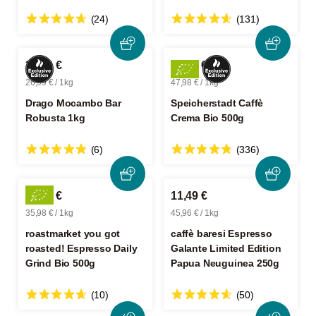
(24)
(131)
26,99 €
23,99 €
26,99 € / 1kg
47,98 € / 1kg
Drago Mocambo Bar
Speicherstadt Caffè
Robusta 1kg
Crema Bio 500g
(6)
(336)
17,99 €
11,49 €
35,98 € / 1kg
45,96 € / 1kg
roastmarket you got
caffè baresi Espresso
roasted! Espresso Daily
Galante Limited Edition
Grind Bio 500g
Papua Neuguinea 250g
(10)
(50)