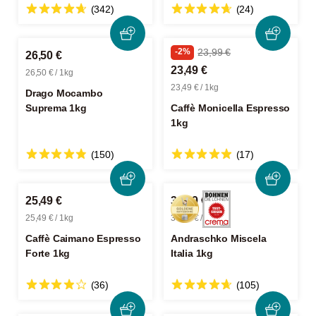
(342)
(24)
-2%
23,99 €
26,50 €
23,49 €
26,50 € / 1kg
23,49 € / 1kg
Drago Mocambo
Suprema 1kg
Caffè Monicella Espresso
1kg
(150)
(17)
25,49 €
34,99 €
25,49 € / 1kg
34,99 € / 1kg
Caffè Caimano Espresso
Andraschko Miscela
Forte 1kg
Italia 1kg
(36)
(105)