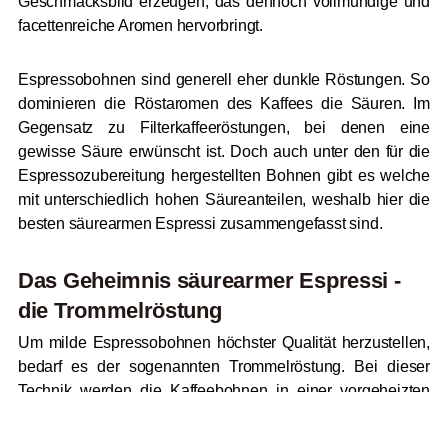
Geschmacksbild erzeugen, das dennoch vollmundige und
facettenreiche Aromen hervorbringt.
Espressobohnen sind generell eher dunkle Röstungen. So
dominieren die Röstaromen des Kaffees die Säuren. Im
Gegensatz zu Filterkaffeeröstungen, bei denen eine
gewisse Säure erwünscht ist. Doch auch unter den für die
Espressozubereitung hergestellten Bohnen gibt es welche
mit unterschiedlich hohen Säureanteilen, weshalb hier die
besten säurearmen Espressi zusammengefasst sind.
Das Geheimnis säurearmer Espressi -
die Trommelröstung
Um milde Espressobohnen höchster Qualität herzustellen,
bedarf es der sogenannten Trommelröstung. Bei dieser
Technik werden die Kaffeebohnen in einer vorgeheizten
geschlossenen Trommel für 12 bis 20 Minuten bei
mindestens 180°C bis maximal 250°C bis zum