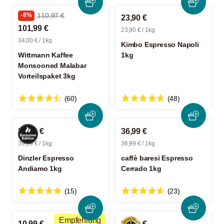
-8%
110,97 €
23,90 €
101,99 €
23,90 € / 1kg
34,00 € / 1kg
Kimbo Espresso Napoli
Wittmann Kaffee
1kg
Monsooned Malabar
Vorteilspaket 3kg
(60)
(48)
39,99 €
36,99 €
39,99 € / 1kg
36,99 € / 1kg
Dinzler Espresso
caffè baresi Espresso
Andiamo 1kg
Cerrado 1kg
(15)
(23)
Empfehlung
10,99 €
10,49 €