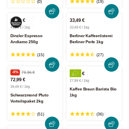
(0)
(19)
10,49 €
33,49 €
41,96 € / 1kg
33,49 € / 1kg
Dinzler Espresso
Berliner Kaffeerösterei
Andiamo 250g
Berliner Perle 1kg
(15)
(27)
-8%
79,96 €
27,99 €
72,99 €
27,99 € / 1kg
36,49 € / 1kg
Kaffee Braun Barista Bio
Schwarzmond Pluto
1kg
Vorteilspaket 2kg
(51)
(36)