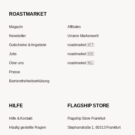
La Marzocco
Filterkaffee
Borbone
Filterkaffeemaschinen
Beem
Kaffeebohnen für Vollautomaten
ROAST
MARKET
Tre Forze
Espressokocher
Rocket Espresso
French Press Kaffee
Lavazza
Magazin
Affiliates
French Press
ECM
Kaffee Geschenksets
Berliner Kaffeerösterei
Newsletter
Unsere Markenwelt
Kaffeemühlen
Melitta
Speicherstadt Kaffee
Gutscheine & Angebote
roastmarket 🇦🇹
Kaffeebereiter
Moccamaster
Jobs
roastmarket 🇩🇪
Supremo
ESE-Padmaschinen
Eureka
Über uns
roastmarket 🇳🇱
Kapselmaschinen
Profitec
Presse
Reisekaffeemaschinen
Hario
Barrierefreiheitserklärung
Gaggia
Lelit
HILFE
FLAGSHIP STORE
Hilfe & Kontakt
Flagship Store Frankfurt
Häufig gestellte Fragen
Stephanstraße 1, 60313 Frankfurt