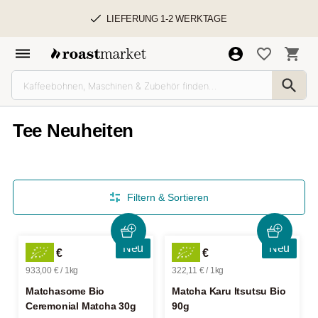
LIEFERUNG 1-2 WERKTAGE
Tee Neuheiten
Filtern & Sortieren
Neu
Neu
27,99 €
28,99 €
933,00 € / 1kg
322,11 € / 1kg
Matchasome Bio
Matcha Karu Itsutsu Bio
Ceremonial Matcha 30g
90g