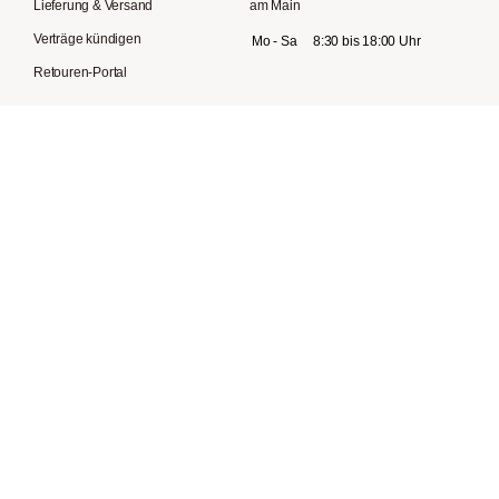
Lieferung & Versand
am Main
Verträge kündigen
Mo - Sa
8:30 bis 18:00 Uhr
Retouren-Portal
KUNDENSERVICE
VERSAND
Mo - Fr
09:00 bis 19:00 Uhr
Sa
10:00 bis 14:00 Uhr
T:
069 34876162
Kontaktformular
Vertrag hier widerrufen