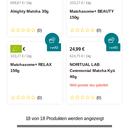
899,67 € / 1kg
333,27 € / 1kg
Alrighty Matcha 30g
Matchasome+ BEAUTY
150g
(0)
(0)
Neu
Neu
49,99 €
24,99 €
333,27 € / 1kg
624,75 € / 1kg
Matchasome+ RELAX
NORITUAL LAB
150g
Ceremonial Matcha Kyū
40g
Wird gerade neu geliefert
(0)
(0)
18 von 18 Produkten werden angezeigt