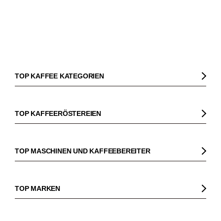
TOP KAFFEE KATEGORIEN
Kaffee
Kaffeebohnen
TOP KAFFEERÖSTEREIEN
Bio Kaffee
Gorilla
Fairtrade Kaffee
Dinzler
TOP MASCHINEN UND KAFFEEBEREITER
Entkoffeinierter Kaffee
Elbgold
Kaffeemaschinen
Säurearmer Kaffee
Lucaffé
Espressomaschinen
TOP MARKEN
Espresso
Andraschko
Siebträgermaschinen
Sage
Espressobohnen
Mocambo
Kaffeevollautomaten