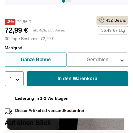
432
Beans
-8%
79,96 €
72,99 €
36,49 € / 1kg
Inkl. MwSt.
zzgl. Versand
30-Tage-Bestpreis: 72,99 €
Mahlgrad
Ganze Bohne
Gemahlen
Für Siebträger
Für Filter
In den Warenkorb
1
Für French Press
Lieferung in 1-2 Werktagen
Für Espressokocher
Dieser Artikel ist
versandkostenfrei
Für Aeropress
Auf einen Blick