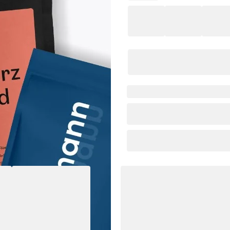
Ganze Bohne
In
1
Kostenloser Versand ab 4
Sorte
Zuber
Arabica/Robusta
Filte