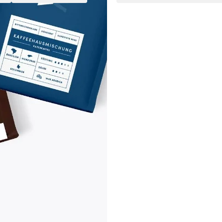
Probierpaket für Kaffeeliebha
Bestehend aus drei hochwerti
Enthält je 250g des
Berliner 
Frühstückskaffee, Wittman
Schwarzmond Jupiter
Bestens als Filterkaffee und 
le verschiedenster Aromen. Je nach Gattung können diese sehr u
Aromen mit, wohingegen Robustabohnen würzige Anklänge haben. 
en sich wiederum die spezifischen Aromaausprägungen. Auch das Rö