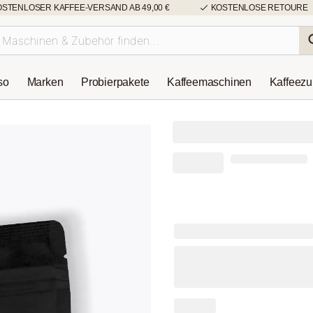
OSTENLOSER KAFFEE-VERSAND AB 49,00 €
KOSTENLOSE RETOURE
so
Marken
Probierpakete
Kaffeemaschinen
Kaffeez
Schokoladiger 
750g
(26 Bewertungen
-10%
28,97 €
25,99 €
Inkl. MwSt.
zzgl. Versa
30-Tage-Bestpreis: 25,99 €
Mahlgrad