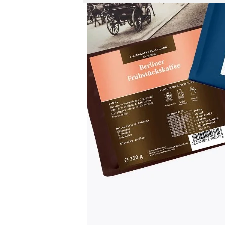
Kurzbeschreibung
Produktbeschreibung
Kaffeebohnen beherbergen eine bunte Fül
bringen eher milde, fruchtige und feine 
Kaffeesorten („Varietäten“), differenzier