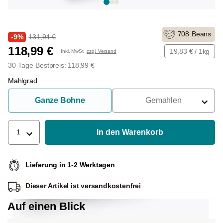
708
Beans
-9%
131,94 €
118,99 €
19,83 € / 1kg
Inkl. MwSt.
zzgl. Versand
30-Tage-Bestpreis: 118,99 €
Mahlgrad
Ganze Bohne
Gemahlen
Für Siebträger
Für Filter
In den Warenkorb
1
Für French Press
Lieferung in 1-2 Werktagen
Für Espressokocher
Dieser Artikel ist
versandkostenfrei
Für Aeropress
Auf einen Blick