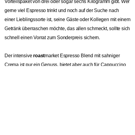
Vorteilspaket von drei oder sogar sechs Kilogramm gibt. Wer
gerne viel Espresso trinkt und noch auf der Suche nach
einer Lieblingssorte ist, seine Gäste oder Kollegen mit einem
Getränk überraschen möchte, das allen schmeckt, sollte sich
schnell einen Vorrat zum Sonderpreis sichern.
Der intensive
roast
market Espresso Blend mit sahniger
Crema ist pur ein Genuss, bietet aber auch für Cappuccino
eine perfekte Basis. Die Mischung aus 40% Arabicas und
In den Warenkorb
1
60% Robustas enthält wenig Säure, eine angenehme Würze
und Noten von Schokolade und Karamell. Die Bohnen aus
Südamerika, Zentralamerika und Asien werden dafür bei
einer Partnerrösterei von
roast
market auf traditionell
italienische Weise dunkel geröstet. Im Trommelröstverfahren
können sich die Aromen dabei bestmöglich entfalten. Die