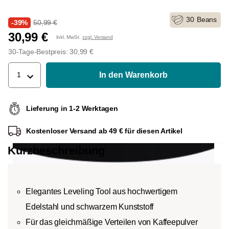
30
Beans
-39%
50,99 €
30,99 €
Inkl. MwSt.
zzgl. Versand
30-Tage-Bestpreis: 30,99 €
In den Warenkorb
1
Lieferung in 1-2 Werktagen
Kostenloser Versand ab 49 € für diesen Artikel
Kurzbeschreibung
Elegantes Leveling Tool aus hochwertigem
Edelstahl und schwarzem Kunststoff
Für das gleichmäßige Verteilen von Kaffeepulver