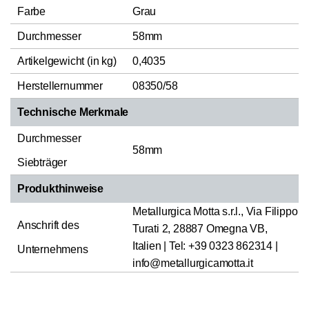
Farbe
Grau
Durchmesser
58mm
Artikelgewicht (in kg)
0,4035
Herstellernummer
08350/58
Technische Merkmale
Durchmesser
58mm
Siebträger
Produkthinweise
Metallurgica Motta s.r.l., Via Filippo
Anschrift des
Turati 2, 28887 Omegna VB,
Italien | Tel: +39 0323 862314 |
Unternehmens
info@metallurgicamotta.it