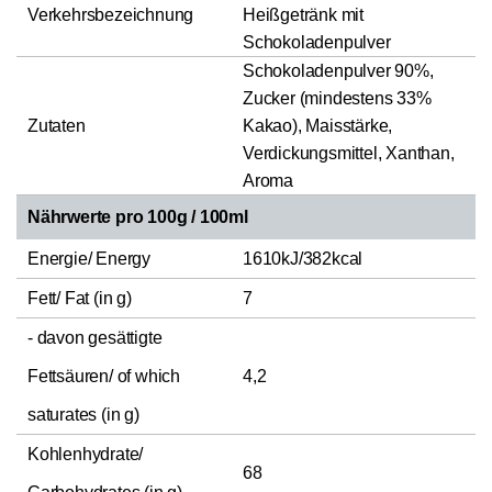
Verkehrsbezeichnung
Heißgetränk mit
Schokoladenpulver
Schokoladenpulver 90%,
Zucker (mindestens 33%
Zutaten
Kakao), Maisstärke,
Verdickungsmittel, Xanthan,
Aroma
Nährwerte pro 100g / 100ml
Energie/ Energy
1610kJ/382kcal
Fett/ Fat (in g)
7
- davon gesättigte
Fettsäuren/ of which
4,2
saturates (in g)
Kohlenhydrate/
68