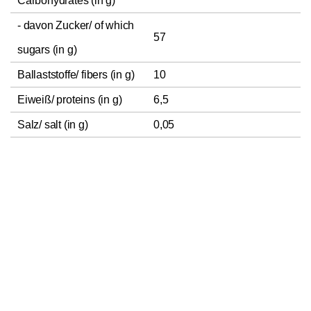
Carbohydrates (in g)
- davon Zucker/ of which
57
sugars (in g)
Ballaststoffe/ fibers (in g)
10
Eiweiß/ proteins (in g)
6,5
Salz/ salt (in g)
0,05
In den Warenkorb
1
Bewertungen
Die Bewertungen wurden bei dem Label „Verifizierter Käufer“
auf ihre Echtheit überprüft.
Prüfungsverfahren: Es erfolgt ein
Abgleich der bewertenden Produkte mit den von den
Kund*innen bestellten Produkten.
Klicke
hier
für weitere
Informationen über das Prüfungsverfahren sowie die