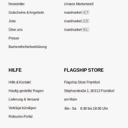
Kaffee Geschenksets
Berliner Kaffeerösterei
Newsletter
Unsere Markenwelt
Kaffeemühlen
Melitta
Speicherstadt Kaffee
Gutscheine & Angebote
roastmarket 🇦🇹
Kaffeebereiter
Moccamaster
Jobs
roastmarket 🇩🇪
Supremo
ESE-Padmaschinen
Eureka
Über uns
roastmarket 🇳🇱
Kapselmaschinen
Profitec
Presse
Reisekaffeemaschinen
Hario
Barrierefreiheitserklärung
Gaggia
Lelit
HILFE
FLAGSHIP STORE
Hilfe & Kontakt
Flagship Store Frankfurt
Häufig gestellte Fragen
Stephanstraße 1, 60313 Frankfurt
Lieferung & Versand
am Main
Verträge kündigen
Mo - Sa
8:30 bis 18:00 Uhr
Retouren-Portal