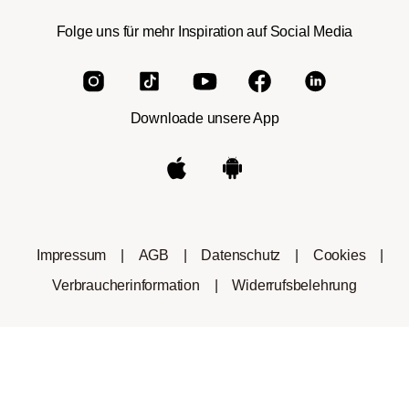
Folge uns für mehr Inspiration auf Social Media
Downloade unsere App
Impressum
|
AGB
|
Datenschutz
|
Cookies
|
Verbraucherinformation
|
Widerrufsbelehrung
*Das Markenzeichen Nespresso® ist nicht im Besitz der
Roast Market GmbH oder anderen dieser Firma
angeschlossenen Gesellschaften.