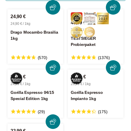
-24%
60,95 €
24,90 €
45,99 €
24,90 € / 1kg
30,66 € / 1kg
Drago Mocambo Brasilia
1kg
TESTSIEGER
Probierpaket
(570)
(1376)
24,99 €
26,99 €
24,99 € / 1kg
26,99 € / 1kg
Gorilla Espresso 04/15
Gorilla Espresso
Special Edition 1kg
Impianto 1kg
(29)
(175)
22,99 €