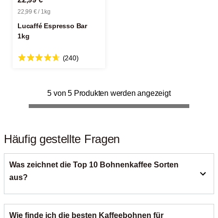
22,99 € / 1kg
Lucaffé Espresso Bar
1kg
(240)
5 von 5 Produkten werden angezeigt
Häufig gestellte Fragen
Was zeichnet die Top 10 Bohnenkaffee Sorten
aus?
Unsere Top 10 Bohnenkaffee Sorten sind die von unseren
Wie finde ich die besten Kaffeebohnen für
Kunden am besten bewerteten und meistgekauften