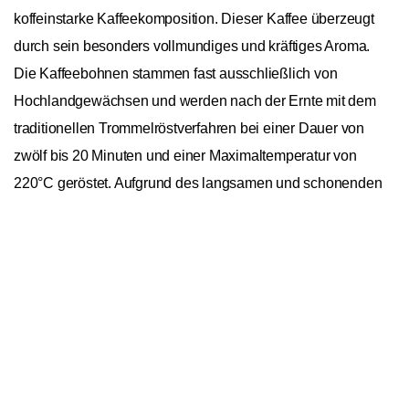
koffeinstarke Kaffeekomposition. Dieser Kaffee überzeugt
durch sein besonders vollmundiges und kräftiges Aroma.
Die Kaffeebohnen stammen fast ausschließlich von
Hochlandgewächsen und werden nach der Ernte mit dem
traditionellen Trommelröstverfahren bei einer Dauer von
zwölf bis 20 Minuten und einer Maximaltemperatur von
220°C geröstet. Aufgrund des langsamen und schonenden
Verfahrens können sich die kostbaren Aromen der Gorilla
In den Warenkorb
1
Bar Crema entfalten und Bitterstoffe reduziert werden. Um
eine optimale Röstzeit für jede Bohnensorte zu garantieren
werden diese in Mischanlagen bearbeitet, um eine
sortenspezifische Röstung zu ermöglichen. Diese
Kaffeemischung ist ideal für die Zubereitung im
Kaffeevollautomaten sowie Siebträger geeignet. Die
Kaffeerösterei Joerges bietet seit 2004 die hauseigene