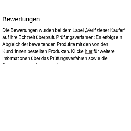
Bewertungen
Die Bewertungen wurden bei dem Label „Verifizierter Käufer“
auf ihre Echtheit überprüft.
Prüfungsverfahren: Es erfolgt ein
Abgleich der bewertenden Produkte mit den von den
Kund*innen bestellten Produkten.
Klicke
hier
für weitere
Informationen über das Prüfungsverfahren sowie die
Bewertungen auf
roast
market.
In den Warenkorb
1
TOP KAFFEE KATEGORIEN
Kaffee
Kaffeebohnen
TOP KAFFEERÖSTEREIEN
Bio Kaffee
Gorilla
Fairtrade Kaffee
Dinzler
TOP MASCHINEN UND KAFFEEBEREITER