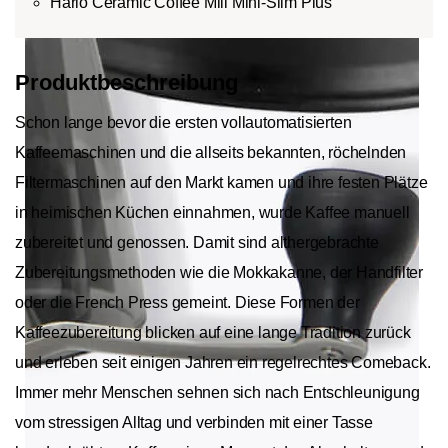
Hario Ceramic Coffee Mill Mini-Slim Plus
Produktbeschreibung
Schon lange bevor die ersten vollautomatisierten
Kaffeemaschinen und die allseits bekannten, röchelnden
Filtermaschinen auf den Markt kamen und ihre festen Plätze
in heimischen Küchen einnahmen, wurde Kaffee manuell
zubereitet und genossen. Damit sind althergebrachte
Zubereitungsmethoden wie die Mokkakanne, der Handfilter
oder die French Press gemeint. Diese Formen der
Kaffeezubereitung blicken auf eine lange Tradition zurück
und erleben seit einigen Jahren ein regelrechtes Comeback.
Immer mehr Menschen sehnen sich nach Entschleunigung
vom stressigen Alltag und verbinden mit einer Tasse