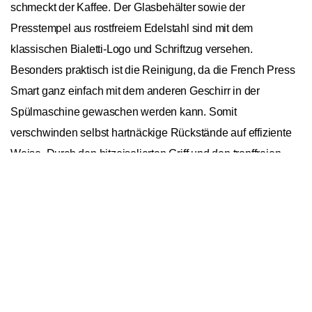
schmeckt der Kaffee. Der Glasbehälter sowie der
Presstempel aus rostfreiem Edelstahl sind mit dem
klassischen Bialetti-Logo und Schriftzug versehen.
Besonders praktisch ist die Reinigung, da die French Press
Smart ganz einfach mit dem anderen Geschirr in der
Spülmaschine gewaschen werden kann. Somit
verschwinden selbst hartnäckige Rückstände auf effiziente
Weise. Durch den hitzeisolierten Griff und den tropffreien
Benachrichtige mich
Ausguss wird das Einschenken erleichtert. Mit hochwertigen
Espressokochern und French Press Behältern hat Alfonso
Bialetti, Erfinder und Namengeber des Unternehmens, die
italienische Kaffeekunst revolutioniert. Seit Anfang der
1930er Jahre sind die Produkte von Bialetti nicht mehr aus
den Haushalten dieser Welt wegzudenken.