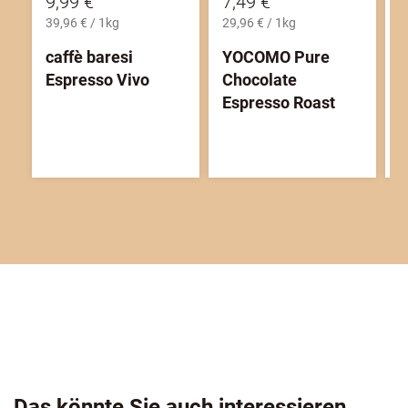
9,99 €
7,49 €
9
39,96 € / 1kg
29,96 € / 1kg
3
caffè baresi
YOCOMO Pure
A
Espresso Vivo
Chocolate
v
Espresso Roast
Das könnte Sie auch interessieren