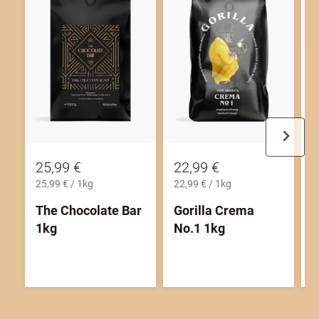
-
25,99 €
22,99 €
5
25,99 € / 1kg
22,99 € / 1kg
1
The Chocolate Bar
Gorilla Crema
G
1kg
No.1 1kg
V