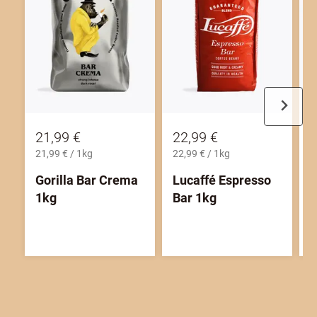
-
21,99 €
22,99 €
5
21,99 € / 1kg
22,99 € / 1kg
1
Gorilla Bar Crema
Lucaffé Espresso
G
1kg
Bar 1kg
V