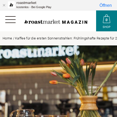
roastmarket
Öffnen
kostenlos - Bei Google Play
SHOP
Home
/
Kaffee für die ersten Sonnenstrahlen: Frühlingshafte Rezepte für 