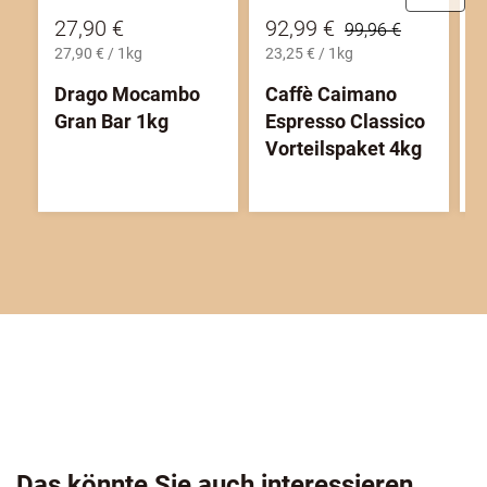
27,90 €
92,99 €
2
99,96 €
27,90 € / 1kg
23,25 € / 1kg
2
Drago Mocambo
Caffè Caimano
T
Gran Bar 1kg
Espresso Classico
1
Vorteilspaket 4kg
Das könnte Sie auch interessieren