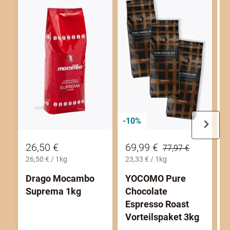
-10%
26,50 €
69,99 €
2
77,97 €
26,50 € / 1kg
23,33 € / 1kg
2
Drago Mocambo
YOCOMO Pure
G
Suprema 1kg
Chocolate
0
Espresso Roast
E
Vorteilspaket 3kg