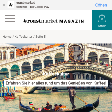
roastmarket
Öffnen
kostenlos - Bei Google Play
SHOP
Home
/
Kaffeekultur
/
Seite 5
Kaffeekultur
Erfahren Sie hier alles rund um das Genießen von Kaffee!