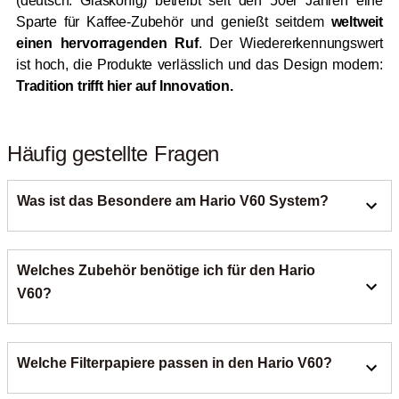
(deutsch: Glaskönig) betreibt seit den 50er Jahren eine
Sparte für Kaffee-Zubehör und genießt seitdem
weltweit
einen hervorragenden Ruf
. Der Wiedererkennungswert
ist hoch, die Produkte verlässlich und das Design modern:
Tradition trifft hier auf Innovation.
Häufig gestellte Fragen
Was ist das Besondere am Hario V60 System?
Der Hario V60 ist ein kegelförmiger Handfilter mit einem 60
Welches Zubehör benötige ich für den Hario
Grad Winkel. Seine große Bodenöffnung und die
spiralförmigen Rippen im Inneren sorgen für eine optimale
V60?
Extraktion und einen idealen Kaffeefluss. Dadurch lässt
sich der Brühvorgang präzise steuern und der Geschmack
Für den perfekten Pour Over Kaffee mit dem Hario V60
des Filterkaffees gezielt beeinflussen. Bei roastmarket
Welche Filterpapiere passen in den Hario V60?
benötigst du den Handfilter selbst, die passenden Hario
kannst du passendes Hario V60 Zubehör online bestellen.
V60 Filterpapiere in der korrekten Größe und eine