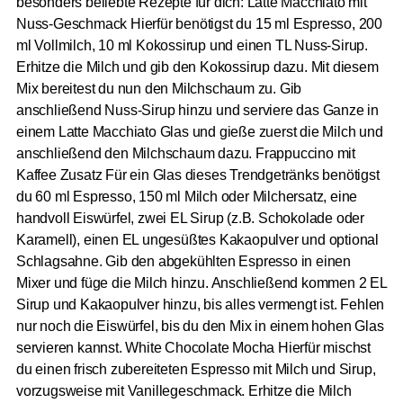
besonders beliebte Rezepte für dich: Latte Macchiato mit
Nuss-Geschmack Hierfür benötigst du 15 ml Espresso, 200
ml Vollmilch, 10 ml Kokossirup und einen TL Nuss-Sirup.
Erhitze die Milch und gib den Kokossirup dazu. Mit diesem
Mix bereitest du nun den Milchschaum zu. Gib
anschließend Nuss-Sirup hinzu und serviere das Ganze in
einem Latte Macchiato Glas und gieße zuerst die Milch und
anschließend den Milchschaum dazu. Frappuccino mit
Kaffee Zusatz Für ein Glas dieses Trendgetränks benötigst
du 60 ml Espresso, 150 ml Milch oder Milchersatz, eine
handvoll Eiswürfel, zwei EL Sirup (z.B. Schokolade oder
Karamell), einen EL ungesüßtes Kakaopulver und optional
Schlagsahne. Gib den abgekühlten Espresso in einen
Mixer und füge die Milch hinzu. Anschließend kommen 2 EL
Sirup und Kakaopulver hinzu, bis alles vermengt ist. Fehlen
nur noch die Eiswürfel, bis du den Mix in einem hohen Glas
servieren kannst. White Chocolate Mocha Hierfür mischst
du einen frisch zubereiteten Espresso mit Milch und Sirup,
vorzugsweise mit Vanillegeschmack. Erhitze die Milch