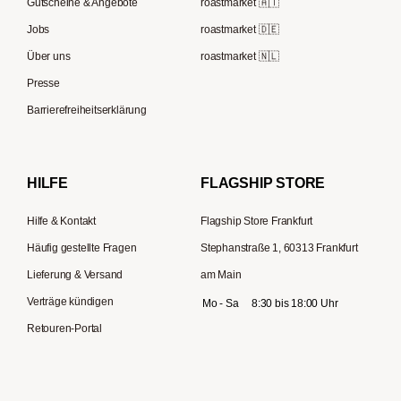
Speicherstadt Kaffee
Gutscheine & Angebote
roastmarket 🇦🇹
Kaffeebereiter
Moccamaster
Jobs
roastmarket 🇩🇪
Supremo
ESE-Padmaschinen
Eureka
Über uns
roastmarket 🇳🇱
Kapselmaschinen
Profitec
Presse
Reisekaffeemaschinen
Hario
Barrierefreiheitserklärung
Gaggia
Lelit
HILFE
FLAGSHIP STORE
Hilfe & Kontakt
Flagship Store Frankfurt
Häufig gestellte Fragen
Stephanstraße 1, 60313 Frankfurt
Lieferung & Versand
am Main
Verträge kündigen
Mo - Sa
8:30 bis 18:00 Uhr
Retouren-Portal