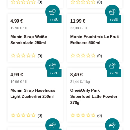
(0)
(0)
Neu
Neu
4,99 €
11,99 €
19,96 € / 1l
23,98 € / 1l
Monin Sirup Weiße
Monin Fruchtmix Le Fruit
Schokolade 250ml
Erdbeere 500ml
(0)
(0)
Neu
Neu
4,99 €
8,49 €
19,96 € / 1l
31,44 € / 1kg
Monin Sirup Haselnuss
One&Only Pink
Light Zuckerfrei 250ml
Superfood Latte Powder
270g
(0)
(0)