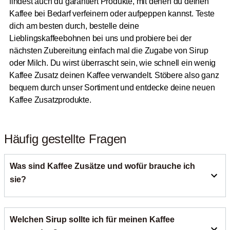
findest auch du garantiert Produkte, mit denen du deinen
Kaffee bei Bedarf verfeinern oder aufpeppen kannst. Teste
dich am besten durch, bestelle deine
Lieblingskaffeebohnen bei uns und probiere bei der
nächsten Zubereitung einfach mal die Zugabe von Sirup
oder Milch. Du wirst überrascht sein, wie schnell ein wenig
Kaffee Zusatz deinen Kaffee verwandelt. Stöbere also ganz
bequem durch unser Sortiment und entdecke deine neuen
Kaffee Zusatzprodukte.
Häufig gestellte Fragen
Was sind Kaffee Zusätze und wofür brauche ich
sie?
Kaffee Zusätze verfeinern dein Kaffeegetränk und
Welchen Sirup sollte ich für meinen Kaffee
ermöglichen dir kreative Eigenkreationen. Bei roastmarket